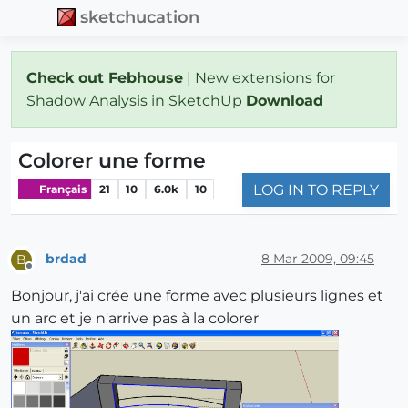
sketchucation
Check out Febhouse
| New extensions for
Shadow Analysis in SketchUp
Download
Colorer une forme
LOG IN TO REPLY
Français
21
10
6.0k
10
brdad
8 Mar 2009, 09:45
B
Offline
Bonjour, j'ai crée une forme avec plusieurs lignes et
un arc et je n'arrive pas à la colorer