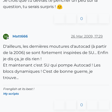
Je crois que tu devrais te pencher un peu sur la
question, tu serais surpris !
0
Matt666
26 Mar 2009, 17:29
M
Offline
D'ailleurs, les dernières moutures d'autocad (à partir
de la 2006) se sont fortement inspirées de SU... Enfin
je dis ça, je dis rien !
Et maintenant c'est SU qui pompe Autocad ! Les
blocs dynamiques ! C'est de bonne guerre, je
trouve...
Frenglish at its best !
My scripts
0