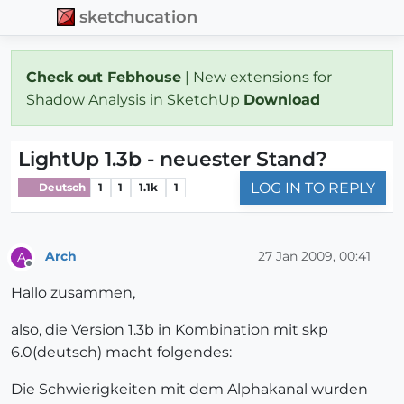
sketchucation
Check out Febhouse
| New extensions for
Shadow Analysis in SketchUp
Download
LightUp 1.3b - neuester Stand?
LOG IN TO REPLY
Deutsch
1
1
1.1k
1
Arch
27 Jan 2009, 00:41
A
Offline
Hallo zusammen,
also, die Version 1.3b in Kombination mit skp
6.0(deutsch) macht folgendes:
Die Schwierigkeiten mit dem Alphakanal wurden