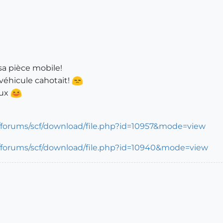
sa pièce mobile!
éhicule cahotait!
eux