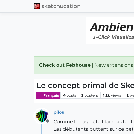
sketchucation
Check out Febhouse
| New extensions
Le concept primal de Sk
Français
4
posts
2
posters
1.2k
views
2
wa
pilou
Comme l'image était faite autant 
Offline
Les débutants buttent sur ce pet