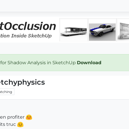
 for Shadow Analysis in SketchUp
Download
etchyphysics
tching
en profiter
its truc