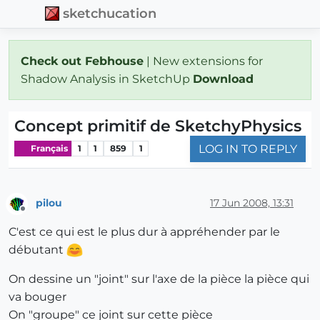
sketchucation
Check out Febhouse
| New extensions for
Shadow Analysis in SketchUp
Download
Concept primitif de SketchyPhysics
LOG IN TO REPLY
Français
1
1
859
1
pilou
17 Jun 2008, 13:31
Offline
C'est ce qui est le plus dur à appréhender par le
débutant
On dessine un "joint" sur l'axe de la pièce la pièce qui
va bouger
On "groupe" ce joint sur cette pièce