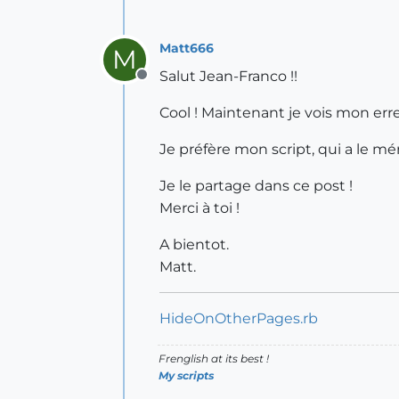
Matt666
M
Salut Jean-Franco !!
Offline
Cool ! Maintenant je vois mon erreu
Je préfère mon script, qui a le mér
Je le partage dans ce post !
Merci à toi !
A bientot.
Matt.
HideOnOtherPages.rb
Frenglish at its best !
My scripts