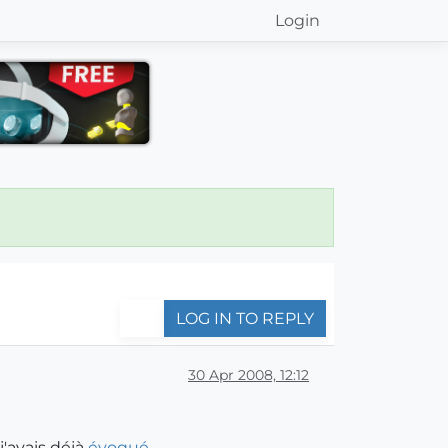
Login
LOG IN TO REPLY
30 Apr 2008, 12:12
j'avais déjà
évoqué
...