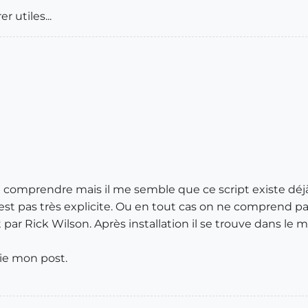
 utiles...
n comprendre mais il me semble que ce script existe déjà. 
pas très explicite. Ou en tout cas on ne comprend pas d
crit par Rick Wilson. Après installation il se trouve dans 
lie mon post.