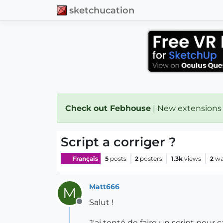
sketchucation
Check out Febhouse
| New extensions
Script a corriger ?
Français
5
posts
2
posters
1.3k
views
2
wa
Matt666
M
Salut !
Offline
J'ai tenté de faire un script pour 