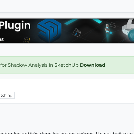
 for Shadow Analysis in SketchUp
Download
tching
cacher les entités dans les autres scènes. Un souhait que 