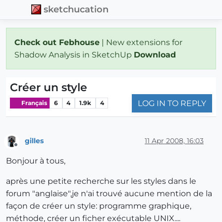
sketchucation
Check out Febhouse
| New extensions for
Shadow Analysis in SketchUp
Download
Créer un style
LOG IN TO REPLY
Français
6
4
1.9k
4
gilles
11 Apr 2008, 16:03
Offline
Bonjour à tous,
après une petite recherche sur les styles dans le
forum "anglaise",je n'ai trouvé aucune mention de la
façon de créer un style: programme graphique,
méthode, créer un ficher exécutable UNIX....