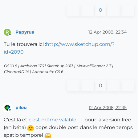
0
Papyrus
12 Apr 2008, 22:34
P
Offline
Tu le trouvera ici :
http://www.sketchup.com/?
id=2090
OS 10.8 | Archicad 176 | Sketchup 2013 | MaxwellRender 2.7 |
Cinema4D 14 | Adode suite CS 6
0
pilou
12 Apr 2008, 22:35
Offline
C'est là et
c'est même valable
pour la version free
(en béta)
oops double post dans le même temps
spatio temporel