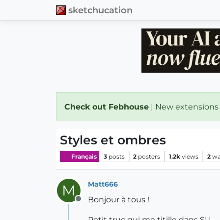
sketchucation
Check out Febhouse
| New extensions
Styles et ombres
Français
3
posts
2
posters
1.2k
views
2
wa
Matt666
M
Bonjour à tous !
Offline
Petit truc qui me titille dans SU...