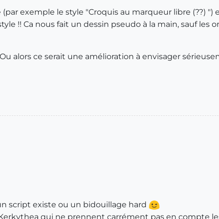
e (par exemple le style "Croquis au marqueur libre (??) ") e
tyle !! Ca nous fait un dessin pseudo à la main, sauf les 
?? Ou alors ce serait une amélioration à envisager sérieuse
un script existe ou un bidouillage hard
erkythea qui ne prennent carrément pas en compte les