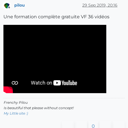
pilou
29 Sep 2019, 20:16
Offline
Une formation complète gratuite VF 36 vidéos
Frenchy Pilou
Is beautiful that please without concept!
My Little site :)
0