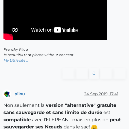
Frenchy Pilou
Is beautiful that please without concept!
My Little site :)
0
pilou
24 Sep 2019, 17:41
Offline
Non seulement la
version "alternative" gratuite
sans sauvegarde et sans limite de durée
est
compatible
avec l'ELEPHANT mais en plus on
peut
sauvegarder ses Nœuds
dans le sac!