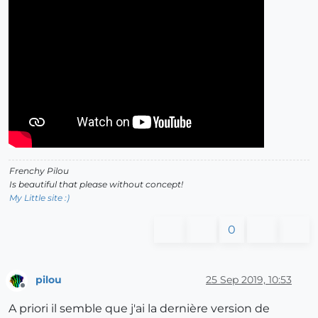
Frenchy Pilou
Is beautiful that please without concept!
My Little site :)
0
pilou
25 Sep 2019, 10:53
Offline
A priori il semble que j'ai la dernière version de