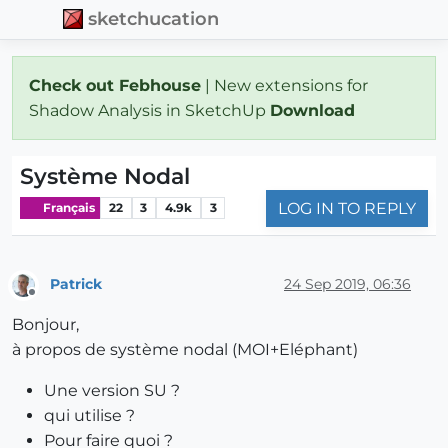
sketchucation
Check out Febhouse
| New extensions for
Shadow Analysis in SketchUp
Download
Système Nodal
LOG IN TO REPLY
Français
22
3
4.9k
3
Patrick
24 Sep 2019, 06:36
Offline
Bonjour,
à propos de système nodal (MOI+Eléphant)
Une version SU ?
qui utilise ?
Pour faire quoi ?