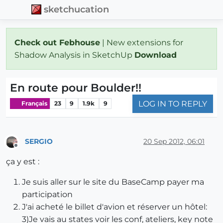
sketchucation
Check out Febhouse
| New extensions for
Shadow Analysis in SketchUp
Download
En route pour Boulder!!
LOG IN TO REPLY
Français
23
9
1.9k
9
SERGIO
20 Sep 2012, 06:01
Offline
ça y est :
Je suis aller sur le site du BaseCamp payer ma
participation
J'ai acheté le billet d'avion et réserver un hôtel:
3)Je vais au states voir les conf, ateliers, key note