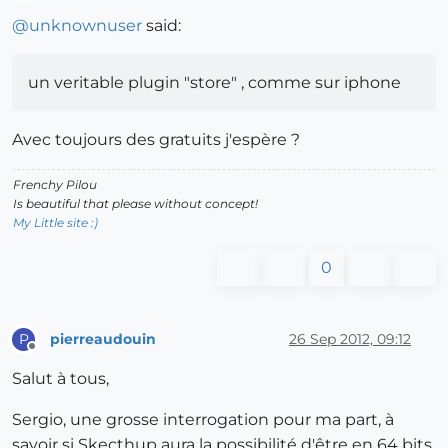
Offline
@
unknownuser
said:
un veritable plugin "store" , comme sur iphone
Avec toujours des gratuits j'espère ?
Frenchy Pilou
Is beautiful that please without concept!
My Little site :)
0
pierreaudouin
26 Sep 2012, 09:12
P
Offline
Salut à tous,
Sergio, une grosse interrogation pour ma part, à
savoir si Skecthup aura la possibilité d'être en 64 bits.