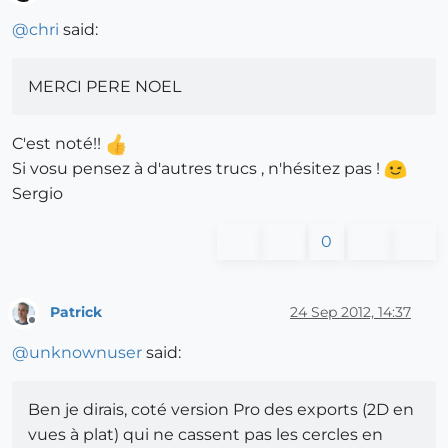
Offline
@
chri
said:
MERCI PERE NOEL
C'est noté!!
Si vosu pensez à d'autres trucs , n'hésitez pas !
Sergio
0
Patrick
24 Sep 2012, 14:37
Offline
@
unknownuser
said:
Ben je dirais, coté version Pro des exports (2D en
vues à plat) qui ne cassent pas les cercles en