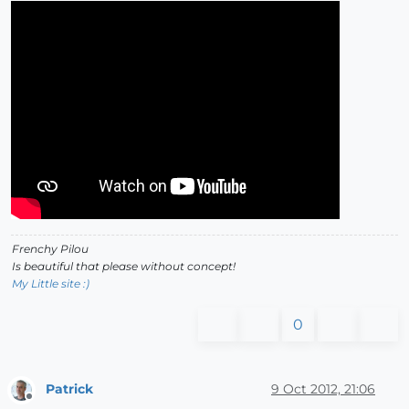
Frenchy Pilou
Is beautiful that please without concept!
My Little site :)
0
Patrick
9 Oct 2012, 21:06
Offline