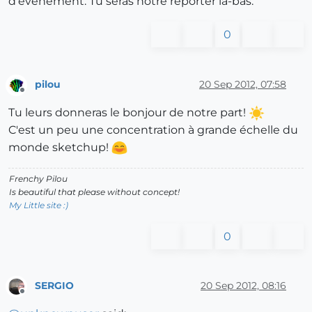
d'évènement. Tu seras notre reporter là-bas.
0
pilou
20 Sep 2012, 07:58
Offline
Tu leurs donneras le bonjour de notre part!
C'est un peu une concentration à grande échelle du
monde sketchup!
Frenchy Pilou
Is beautiful that please without concept!
My Little site :)
0
SERGIO
20 Sep 2012, 08:16
Offline