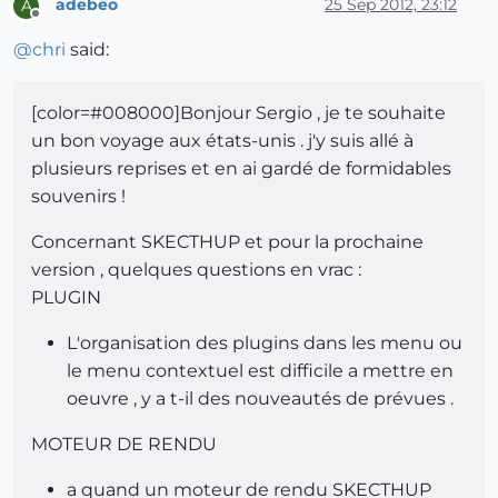
adebeo
25 Sep 2012, 23:12
A
Offline
@
chri
said:
[color=#008000]Bonjour Sergio , je te souhaite
un bon voyage aux états-unis . j'y suis allé à
plusieurs reprises et en ai gardé de formidables
souvenirs !
Concernant SKECTHUP et pour la prochaine
version , quelques questions en vrac :
PLUGIN
L'organisation des plugins dans les menu ou
le menu contextuel est difficile a mettre en
oeuvre , y a t-il des nouveautés de prévues .
MOTEUR DE RENDU
a quand un moteur de rendu SKECTHUP