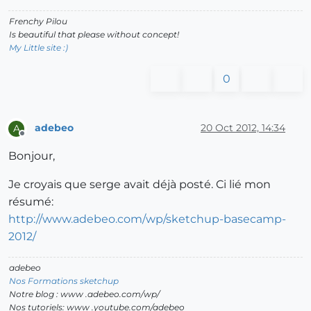
Frenchy Pilou
Is beautiful that please without concept!
My Little site :)
0
adebeo
20 Oct 2012, 14:34
A
Offline
Bonjour,
Je croyais que serge avait déjà posté. Ci lié mon
résumé:
http://www.adebeo.com/wp/sketchup-basecamp-
2012/
adebeo
Nos Formations sketchup
Notre blog : www .adebeo.com/wp/
Nos tutoriels: www .youtube.com/adebeo