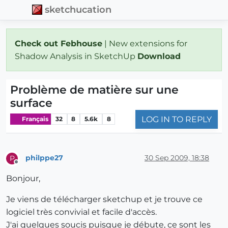
sketchucation
Check out Febhouse
| New extensions for
Shadow Analysis in SketchUp
Download
Problème de matière sur une
surface
LOG IN TO REPLY
Français
32
8
5.6k
8
philppe27
30 Sep 2009, 18:38
P
Offline
Bonjour,
Je viens de télécharger sketchup et je trouve ce
logiciel très convivial et facile d'accès.
J'ai quelques soucis puisque je débute, ce sont les